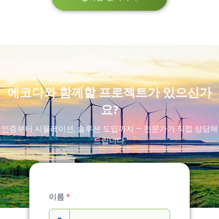
에코다와 함께할 프로젝트가 있으신가
요?
인증부터 시뮬레이션, 솔루션 도입까지 — 전문가가 직접 상담해
드립니다.
Service
이름
*
Contact
Form